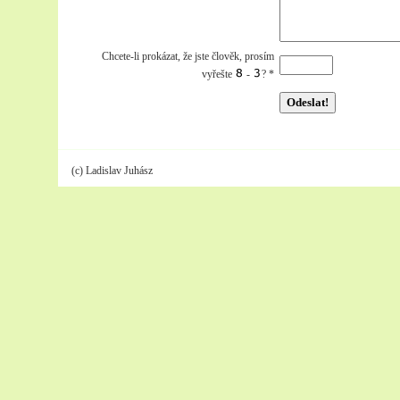
Chcete-li prokázat, že jste člověk, prosím
vyřešte
-
?
*
(c) Ladislav Juhász