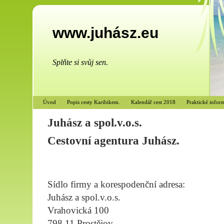
www.juhász.eu
Splňte si svůj sen.
Úvod
Popis cesty Karibikem.
Kalendář cest 2018
Praktické infor
Juhász a spol.v.o.s.
Cestovní agentura Juhász.
Sídlo firmy a korespodenční adresa:
Juhász a spol.v.o.s.
Vrahovická 100
798 11 Prostějov