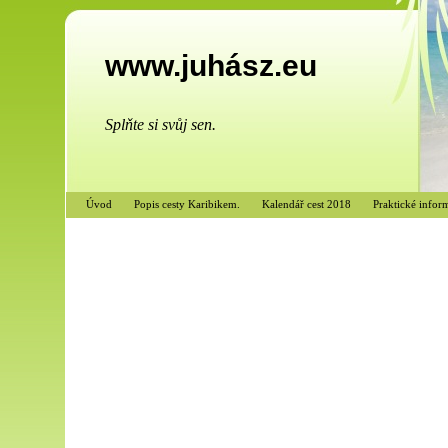
www.juhász.eu
Splňte si svůj sen.
Úvod
Popis cesty Karibikem.
Kalendář cest 2018
Praktické infor