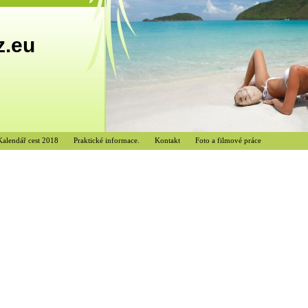
z.eu
Kalendář cest 2018
Praktické informace.
Kontakt
Foto a filmové práce