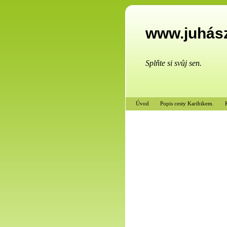
www.juhás
Splňte si svůj sen.
Úvod
Popis cesty Karibikem.