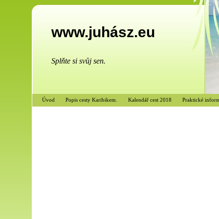
www.juhász.eu
Splňte si svůj sen.
Úvod
Popis cesty Karibikem.
Kalendář cest 2018
Praktické infor