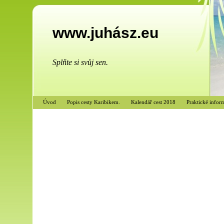
www.juhász.eu
Splňte si svůj sen.
Úvod
Popis cesty Karibikem.
Kalendář cest 2018
Praktické infor