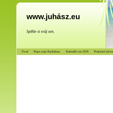
www.juhász.eu
Splňte si svůj sen.
Úvod
Popis cesty Karibikem.
Kalendář cest 2018
Praktické infor